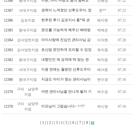
이분, 아이 사랑도 음식 솜씨도
12388
동대구지점
신혜정
07.22
최고세요!
경력이 느껴졌던 산후도우미, 정
12387
서대구지점
문**
07.22
말 만족했습니다.
찐추천 후기 김포지사 홍*옥 관
12386
김포지점
배지현
07.21
리사님! 감사합니다’
완모를 가능하게 해주신 베테랑
12385
동대구지점
박예은
07.21
관리사님
아이사랑에 진심인 관리사님 감
12384
강서양천지점
이자현
07.20
사했어요
초산맘 편안하게 조리할 수 있었
12383
강서양천지점
최지원
07.20
습니다
내향인인 제 성격에 딱 맞는 관
12382
동대구지점
박지윤
07.20
리사님이 오셨어요
이용 전에는 몰랐던 산후도우미
12381
서대구지점
배서윤
07.20
의 진짜 역할
지금도 아이가 찾는 관리사님이
12380
동대구지점
변수경
07.16
계세요
구리ㆍ남양주
어떤 관리사님을 만나게 될지 기
12379
박수정
07.16
지점
대반 걱정반이었는데 너무 좋은
관리사님을 만났네요~~
구리ㆍ남양주
이모님이 그립습니다~ ^^!!!
12378
박시영
07.16
지점
[
1
] [
2
] [
3
]
4
[
5
] [
6
] [
7
] [
8
]