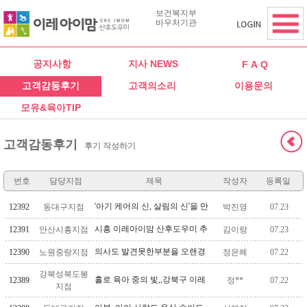
보건복지부
바우처기관
공지사항
지사 NEWS
F A Q
고객감동후기
고객의소리
이용문의
모유&육아TIP
고객감동후기
후기 작성하기
번호
담당지점
제목
작성자
등록일
'아기 케어의 신, 살림의 신'을 만
12392
동대구지점
박진영
07.23
났습니다
시흥 이레아이맘 산후도우미 추
12391
안산시흥지점
김이랑
07.23
천후기에요
의사도 발견못한부분을 오랜경
12390
노원중랑지점
정은헤
07.22
력으로 캣치해 수술한 베테랑관
강북성북도봉
리사님 후기
홀로 육아 중의 빛,,강북구 이레
12389
정**
07.22
지점
아이맘 유*자 관리사님