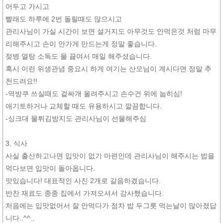
어두고 가시고
빨래도 하루에 2번 돌릴때도 많으시고
관리사님이 가실 시간이 보면 설거지도 아무것도 안먹은것 처럼 마무
리해주시고 손이 안가게 만드는게 정말 좋습니다.
젖병 열탕 소독도 물 끓여서 매일 해주셨습니다.
혹시 이런 위생관념 중요시 하게 여기는 산모님이 계시다면 정말 추
천드려요!!
-역방쿠 쓰실때도 겉싸개 올려주시고 손수건 위에 눕히심!
애기토하거나 교체할 때도 유용하시고 깔끔합니다.
-싱크대 물튀김방지도 관리사님이 선물해주심
3. 식사
사실 출산하고나면 입맛이 없기 마련인데 관리사님이 해주시는 밥을
먹다보면 입맛이 돌아옵니다.
맛있습니다! 대표적인 사진 2개로 갈음하겠습니다.
반찬 재료도 종종 집에서 가져오셔서 감사했습니다.
처음에는 입맛없어서 잘 안먹다가 점차 밥 두그릇 먹는날이 많아졌답
니다..^^..