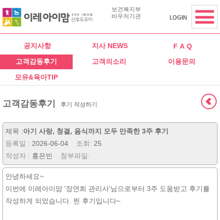
보건복지부
바우처기관
공지사항
지사 NEWS
F A Q
고객감동후기
고객의소리
이용문의
모유&육아TIP
고객감동후기
후기 작성하기
제목 :
아기 사랑, 청결, 음식까지 모두 만족한 3주 후기
등록일 :
2026-06-04
조회:
25
작성자 :
홍은빈
첨부파일:
안녕하세요~
이번에 이레아이맘 '장연희 관리사'님으로부터 3주 도움받고 후기를
작성하게 되었습니다. 찐 후기입니다~