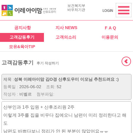
보건복지부
바우처기관
공지사항
지사 NEWS
F A Q
고객감동후기
고객의소리
이용문의
모유&육아TIP
고객감동후기
후기 작성하기
제목 :
성북 이레아이맘 김O경 산후도우미 이모님 추천드려요 :)
등록일 :
2026-06-02
조회:
52
작성자 :
비벨르
첨부파일:
산부인과 1주 입원 + 산후조리원 2주
이렇게 3주를 집을 비우다 집에오니 남편이 미리 정리한다고 해
도
남편도 바쁘다보니 정리가 안 된 부분이 많았어요ㅠㅠ