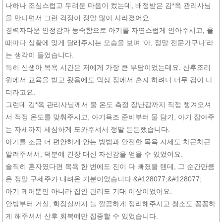
나하나 조심스럽고 두려운 마음이 컸는데, 배정받은 김*옥 관리사님
을 만나면서 그런 걱정이 정말 많이 사라졌어요.
경력자다운 안정감과 능숙함으로 아기를 자연스럽게 안아주시고, 울
때마다 상황에 맞게 달래주시는 모습을 보며 ‘아, 정말 전문가구나’라
는 생각이 들었습니다.
특히 신생아 목욕 시간은 저에게 가장 큰 부담이었는데요. 산후조리
원에서 교육을 받고 왔음에도 막상 집에서 혼자 하려니 너무 겁이 나
더라고요.
그런데 김*옥 관리사님께서 물 온도 측정 장난감까지 직접 챙겨오셔
서 적정 온도를 맞춰주시고, 아기욕조 준비부터 물 담기, 아기 잡아주
는 자세까지 세심하게 도와주셔서 정말 든든했습니다.
아기를 조금 더 편안하게 안는 방법과 안전한 목욕 자세도 차근차근
알려주셔서, 덕분에 긴장 대신 자신감을 얻을 수 있었어요.
솔직히 혼자였다면 목욕 한 번에도 진이 다 빠졌을 텐데, 그 순간만큼
은 정말 구세주가 내려온 기분이었습니다 &#128077;&#128077;
아기 케어뿐만 아니라 집안 관리도 기대 이상이었어요.
안방부터 거실, 화장실까지 늘 깔끔하게 정리해주시고 청소도 꼼꼼하
게 해주셔서 산후 회복에만 집중할 수 있었습니다.